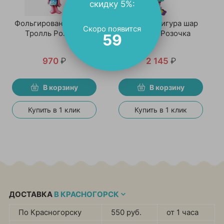
скидку 5%:
Фольгированный шар
Ходячая фигура шар
Скоро появится
Тролль Розочка
Тролли Розочка
59
970
₽
2 145
₽
В корзину
В корзину
Купить в 1 клик
Купить в 1 клик
ДОСТАВКА
В КРАСНОГОРСК
По Красногорску
550 руб.
от 1 часа