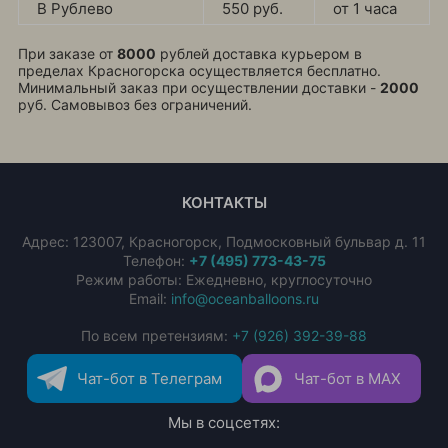
В Рублево
550 руб.
от 1 часа
При заказе от
8000
рублей доставка курьером в
пределах Красногорска осуществляется бесплатно.
Минимальный заказ при осуществлении доставки -
2000
руб. Самовывоз без ограничений.
КОНТАКТЫ
Адрес:
123007
,
Красногорск
,
Подмосковный бульвар д. 11
Телефон:
+7 (495) 773-43-75
Режим работы: Ежедневно, круглосуточно
Email:
info@oceanballoons.ru
По всем претензиям:
+7 (926) 392-39-88
Чат-бот в Телеграм
Чат-бот в MAX
Мы в соцсетях: