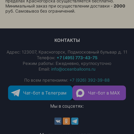
пределах Красногорска осуществляется бесплатно.
Минимальный заказ при осуществлении доставки -
2000
руб. Самовывоз без ограничений.
КОНТАКТЫ
Адрес:
123007
,
Красногорск
,
Подмосковный бульвар д. 11
Телефон:
+7 (495) 773-43-75
Режим работы: Ежедневно, круглосуточно
Email:
info@oceanballoons.ru
По всем претензиям:
+7 (926) 392-39-88
Чат-бот в Телеграм
Чат-бот в MAX
Мы в соцсетях: