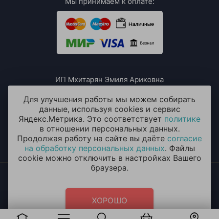
Мы принимаем к оплате:
ИП Мхитарян Эмиля Ариковна
ИНН: 771385063807
ОГРН / ОГРНИП: 319508100076230
Для улучшения работы мы можем собирать
данные, используя cookies и сервис
Яндекс.Метрика. Это соответствует
политике
в отношении персональных данных.
Продолжая работу на сайте вы даёте
согласие
на обработку персональных данных
. Файлы
cookie можно отключить в настройках Вашего
браузера.
2014 - 2026 © «ОКЕАН ШАРОВ» Воздушные шары с
круглосуточной доставкой в Красногорске
Политика конфиденциальности
и
согласие на обработку
ХОРОШО
персональных данных