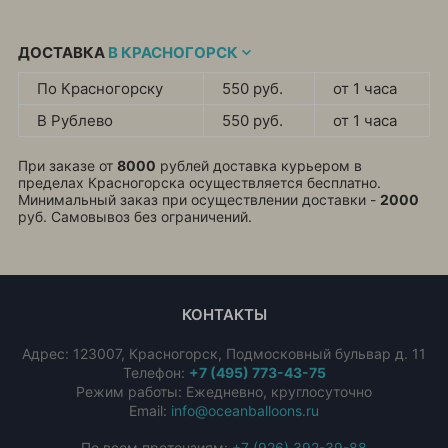
ДОСТАВКА
В КРАСНОГОРСК
По Красногорску
550 руб.
от 1 часа
В Рублево
550 руб.
от 1 часа
При заказе от
8000
рублей доставка курьером в
пределах Красногорска осуществляется бесплатно.
Минимальный заказ при осуществлении доставки -
2000
руб. Самовывоз без ограничений.
КОНТАКТЫ
Адрес:
123007
,
Красногорск
,
Подмосковный бульвар д. 11
Телефон:
+7 (495) 773-43-75
Режим работы: Ежедневно, круглосуточно
Email:
info@oceanballoons.ru
По всем претензиям:
+7 (926) 392-39-88