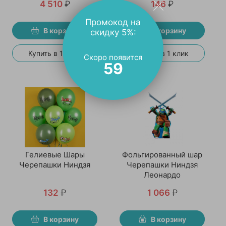
4 510
₽
146
₽
Промокод на
В корзину
В корзину
скидку 5%:
Купить в 1 клик
Купить в 1 клик
Скоро появится
59
Гелиевые Шары
Фольгированный шар
Черепашки Ниндзя
Черепашки Ниндзя
Леонардо
132
₽
1 066
₽
В корзину
В корзину