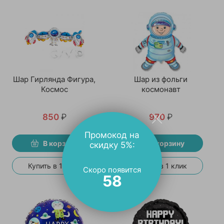
Шар Гирлянда Фигура,
Шар из фольги
Космос
космонавт
850
₽
970
₽
Промокод на
В корзину
В корзину
скидку 5%:
Купить в 1 клик
Купить в 1 клик
Скоро появится
57