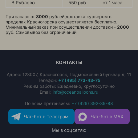
В Рублево
550 руб.
от 1 часа
При заказе от
8000
рублей доставка курьером в
пределах Красногорска осуществляется бесплатно.
Минимальный заказ при осуществлении доставки -
2000
руб. Самовывоз без ограничений.
КОНТАКТЫ
Адрес:
123007
,
Красногорск
,
Подмосковный бульвар д. 11
Телефон:
+7 (495) 773-43-75
Режим работы: Ежедневно, круглосуточно
Email:
info@oceanballoons.ru
По всем претензиям:
+7 (926) 392-39-88
Чат-бот в Телеграм
Чат-бот в MAX
Мы в соцсетях: